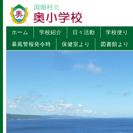
ホーム
学校紹介
日々活動
学校便り
暴風警報発令時
保健室より
図書館より