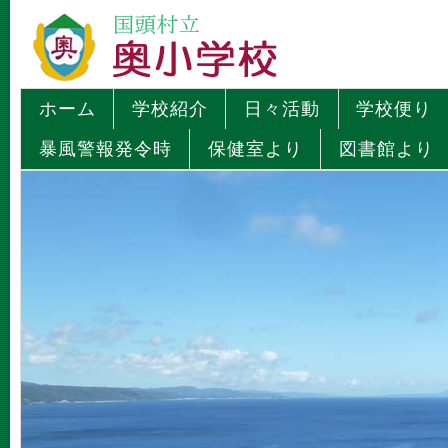
ホーム
学校紹介
日々活動
学校便り
暴風警報発令時
保健室より
図書館より