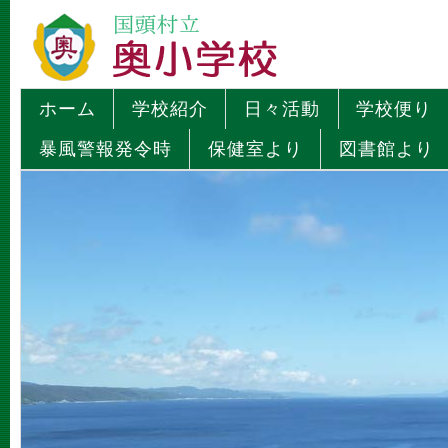
ホーム
学校紹介
日々活動
学校便り
暴風警報発令時
保健室より
図書館より